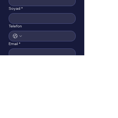
Soyad
*
Telefon
Email
*
Mesajınız
*
Gönder