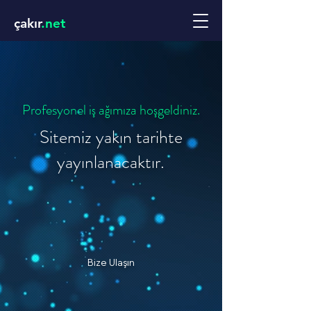
çakır
.net
Profesyonel iş ağımıza hoşgeldiniz.
Sitemiz yakın tarihte
yayınlanacaktır.
Bize Ulaşın